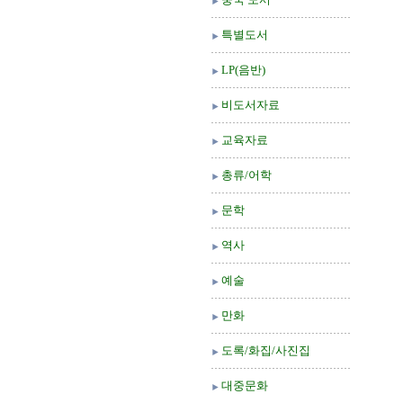
특별도서
LP(음반)
비도서자료
교육자료
총류/어학
문학
역사
예술
만화
도록/화집/사진집
대중문화