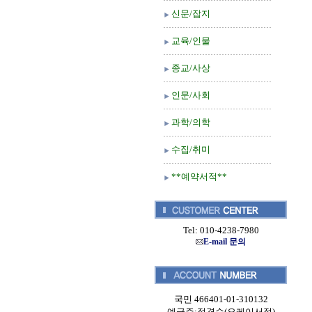
신문/잡지
교육/인물
종교/사상
인문/사회
과학/의학
수집/취미
**예약서적**
Tel: 010-4238-7980
E-mail 문의
국민 466401-01-310132
예금주:정경순(오케이서적)