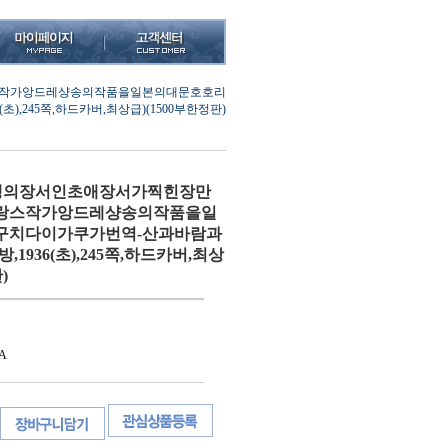
작가앙드레샹송의작품을일본의대문호호리
,245쪽,하드카버,최상급)(1500부한정판)
생의장서인초애장서가찍힌장만
랑스작가앙드레샹송의작품을일
구치다이가쿠가번역-산과바람과
1936(초),245쪽,하드카버,최상
)
A