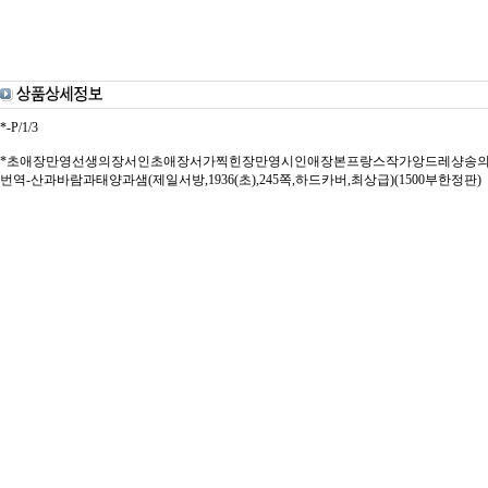
*-P/1/3
*초애장만영선생의장서인초애장서가찍힌장만영시인애장본프랑스작가앙드레샹송
번역-산과바람과태양과샘(제일서방,1936(초),245쪽,하드카버,최상급)(1500부한정판)