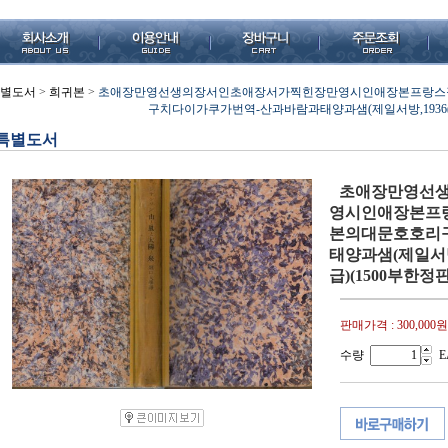
별도서
>
희귀본
>
초애장만영선생의장서인초애장서가찍힌장만영시인애장본프랑스
구치다이가쿠가번역-산과바람과태양과샘(제일서방,1936(초)
특별도서
초애장만영선
영시인애장본프
본의대문호호리
태양과샘(제일서방,
급)(1500부한정판
판매가격 :
300,000원
수량
E