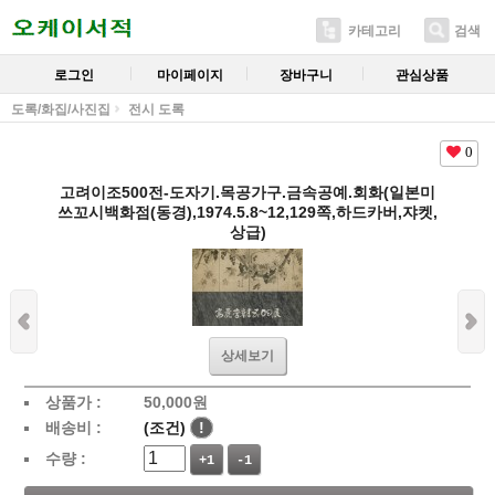
카테고리
검색
로그인
마이페이지
장바구니
관심상품
도록/화집/사진집
전시 도록
0
고려이조500전-도자기.목공가구.금속공예.회화(일본미
쓰꼬시백화점(동경),1974.5.8~12,129쪽,하드카버,쟈켓,
상급)
상세보기
상품가 :
50,000
원
배송비 :
(조건)
!
수량 :
+1
-1