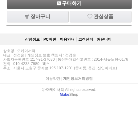
구매하기
장바구니
관심상품
상점정보
PC버젼
이용안내
고객센터
커뮤니티
상호명 : 오케이서적
대표 : 정경순 | 개인정보 보호 책임자 : 정경순
사업자등록번호 :217-91-37030 | 통신판매업신고번호 : 2014-서울노원-0176
전화 : 010-4238-7980 | 팩스 :
주소 : 서울시 노원구 중계로 195 107-1201 (중계동, 동진, 신안아파트)
이용약관
|
개인정보처리방침
ⓒ오케이서적 All rights reserved.
Make
Shop