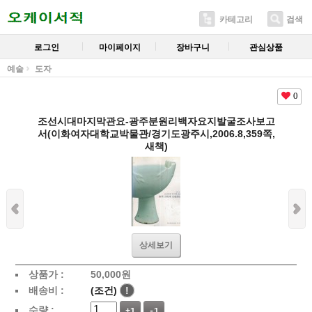
카테고리
검색
로그인
마이페이지
장바구니
관심상품
예술
도자
0
조선시대마지막관요-광주분원리백자요지발굴조사보고
서(이화여자대학교박물관/경기도광주시,2006.8,359쪽,
새책)
상세보기
상품가 :
50,000
원
배송비 :
(조건)
!
수량 :
+1
-1