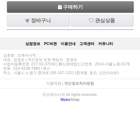
구매하기
장바구니
관심상품
상점정보
PC버젼
이용안내
고객센터
커뮤니티
상호명 : 오케이서적
대표 : 정경순 | 개인정보 보호 책임자 : 정경순
사업자등록번호 :217-91-37030 | 통신판매업신고번호 : 2014-서울노원-0176
전화 : 010-4238-7980 | 팩스 :
주소 : 서울시 노원구 중계로 195 107-1201 (중계동, 동진, 신안아파트)
이용약관
|
개인정보처리방침
ⓒ오케이서적 All rights reserved.
Make
Shop