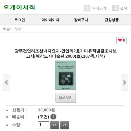
카테고리
검색
로그인
마이페이지
장바구니
관심상품
예술
도자
0
광주건업리조선백자요지-건업리2호가마유적발굴조사보
고서(해강도자미술관,2000(초),167쪽,새책)
상세보기
상품가 :
30,000
원
배송비 :
(조건)
!
수량 :
+1
-1