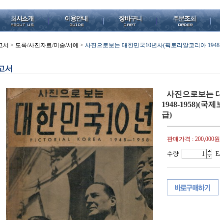
고서
>
도록/사진자료/미술/서예
>
사진으로보는 대한민국10년사(픽토리알코리아 1948-1958
고서
사진으로보는 
1948-1958)(국제
급)
판매가격 :
200,000원
수량
E