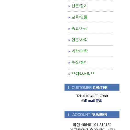
신문/잡지
교육/인물
종교/사상
인문/사회
과학/의학
수집/취미
**예약서적**
Tel: 010-4238-7980
E-mail 문의
국민 466401-01-310132
예금주:정경순(오케이서적)