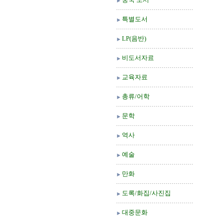
특별도서
LP(음반)
비도서자료
교육자료
총류/어학
문학
역사
예술
만화
도록/화집/사진집
대중문화