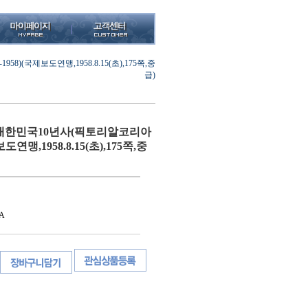
)(국제보도연맹,1958.8.15(초),175쪽,중
급)
대한민국10년사(픽토리알코리아
보도연맹,1958.8.15(초),175쪽,중
A