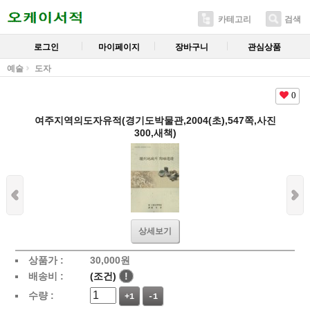
카테고리
검색
로그인
마이페이지
장바구니
관심상품
예술
도자
0
여주지역의도자유적(경기도박물관,2004(초),547쪽,사진
300,새책)
상세보기
상품가 :
30,000
원
배송비 :
(조건)
!
수량 :
+1
-1