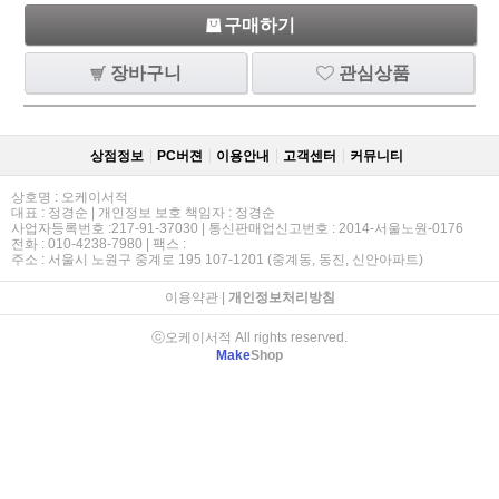
구매하기
장바구니
관심상품
상점정보
PC버젼
이용안내
고객센터
커뮤니티
상호명 : 오케이서적
대표 : 정경순 | 개인정보 보호 책임자 : 정경순
사업자등록번호 :217-91-37030 | 통신판매업신고번호 : 2014-서울노원-0176
전화 : 010-4238-7980 | 팩스 :
주소 : 서울시 노원구 중계로 195 107-1201 (중계동, 동진, 신안아파트)
이용약관
|
개인정보처리방침
ⓒ오케이서적 All rights reserved.
Make
Shop