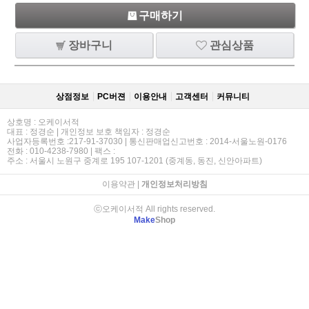
구매하기
장바구니
관심상품
상점정보
PC버젼
이용안내
고객센터
커뮤니티
상호명 : 오케이서적
대표 : 정경순 | 개인정보 보호 책임자 : 정경순
사업자등록번호 :217-91-37030 | 통신판매업신고번호 : 2014-서울노원-0176
전화 : 010-4238-7980 | 팩스 :
주소 : 서울시 노원구 중계로 195 107-1201 (중계동, 동진, 신안아파트)
이용약관
|
개인정보처리방침
ⓒ오케이서적 All rights reserved.
Make
Shop