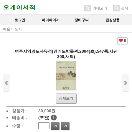
카테고리
검색
로그인
마이페이지
장바구니
관심상품
예술
도자
0
여주지역의도자유적(경기도박물관,2004(초),547쪽,사진
300,새책)
상세보기
상품가 :
30,000
원
배송비 :
(조건)
!
수량 :
+1
-1