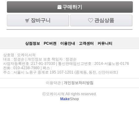
구매하기
장바구니
관심상품
상점정보
PC버젼
이용안내
고객센터
커뮤니티
상호명 : 오케이서적
대표 : 정경순 | 개인정보 보호 책임자 : 정경순
사업자등록번호 :217-91-37030 | 통신판매업신고번호 : 2014-서울노원-0176
전화 : 010-4238-7980 | 팩스 :
주소 : 서울시 노원구 중계로 195 107-1201 (중계동, 동진, 신안아파트)
이용약관
|
개인정보처리방침
ⓒ오케이서적 All rights reserved.
Make
Shop