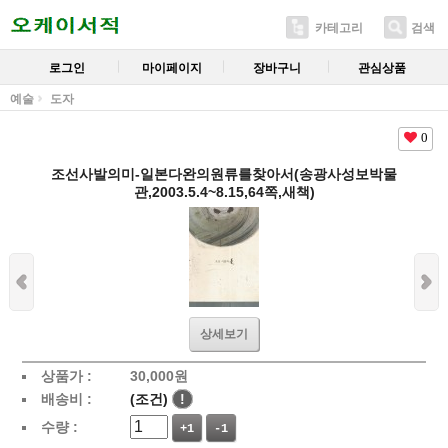
카테고리
검색
로그인
마이페이지
장바구니
관심상품
예술
도자
0
조선사발의미-일본다완의원류를찾아서(송광사성보박물
관,2003.5.4~8.15,64쪽,새책)
상세보기
상품가 :
30,000
원
배송비 :
(조건)
!
수량 :
+1
-1