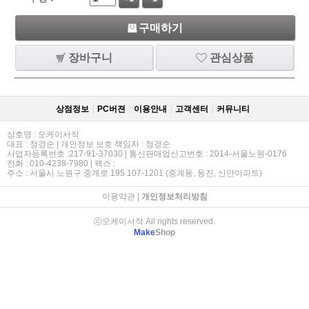
구매하기
장바구니
관심상품
상점정보
PC버젼
이용안내
고객센터
커뮤니티
상호명 : 오케이서적
대표 : 정경순 | 개인정보 보호 책임자 : 정경순
사업자등록번호 :217-91-37030 | 통신판매업신고번호 : 2014-서울노원-0176
전화 : 010-4238-7980 | 팩스 :
주소 : 서울시 노원구 중계로 195 107-1201 (중계동, 동진, 신안아파트)
이용약관
|
개인정보처리방침
ⓒ오케이서적 All rights reserved.
Make
Shop