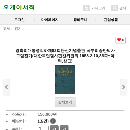
카테고리
검색
로그인
마이페이지
장바구니
관심상품
고서
전기
0
경축리대통령각하제82회탄신기념출판-국부리승만박사
그림전기(대한독립혈사편찬위원회,1958.2.10,85쪽+약
력,상급)
상세보기
상품가 :
150,000
원
배송비 :
(조건)
!
수량 :
+1
-1