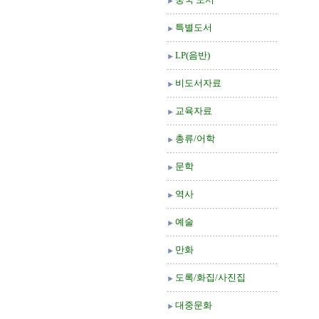
특별도서
LP(음반)
비도서자료
교육자료
총류/어학
문학
역사
예술
만화
도록/화집/사진집
대중문화