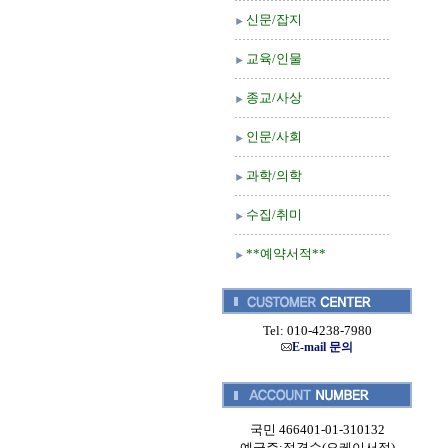
신문/잡지
교육/인물
종교/사상
인문/사회
과학/의학
수집/취미
**예약서적**
Tel: 010-4238-7980
E-mail 문의
국민 466401-01-310132
예금주:정경순(오케이서적)