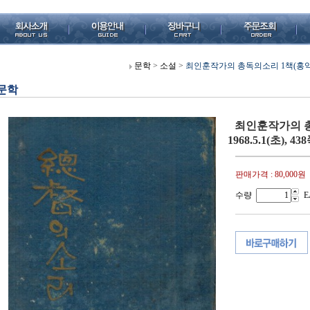
문학
>
소설
>
최인훈작가의 총독의소리 1책(홍익출판사
문학
최인훈작가의 총
1968.5.1(초),
판매가격 :
80,000원
수량
E