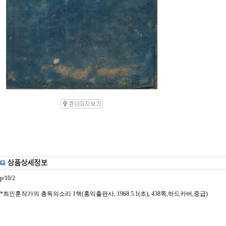
p/10/2
*최인훈작가의 총독의소리 1책(홍익출판사, 1968.5.1(초), 438쪽,하드카버,중급)