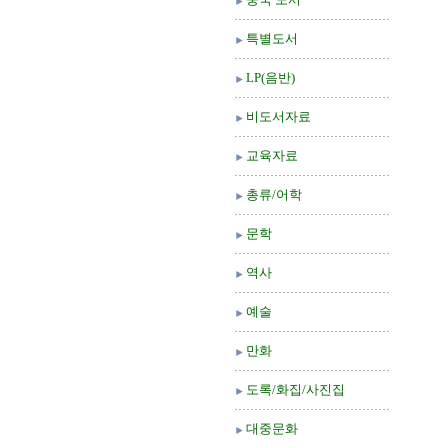
특별도서
LP(음반)
비도서자료
교육자료
총류/어학
문학
역사
예술
만화
도록/화집/사진집
대중문화