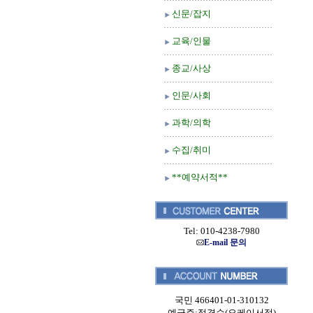
신문/잡지
교육/인물
종교/사상
인문/사회
과학/의학
수집/취미
**예약서적**
Tel: 010-4238-7980
E-mail 문의
국민 466401-01-310132
예금주:정경순(오케이서적)