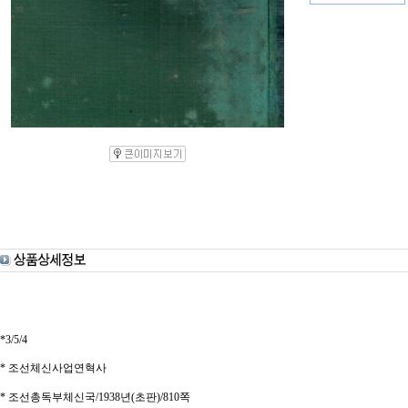
*3/5/4
* 조선체신사업연혁사
* 조선총독부체신국/1938년(초판)/810쪽