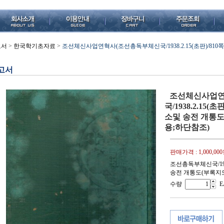
고서
>
한국학기초자료
>
조선체신사업연혁사(조선총독부체신국/1938.2.15(초판)/81
고서
조선체신사업연
국/1938.2.15
소및 송전 개통도(부
용;하단참조)
판매가격 :
1,000,00
조선총독부체신국/19
송전 개통도(부록지도) 크
수량
E