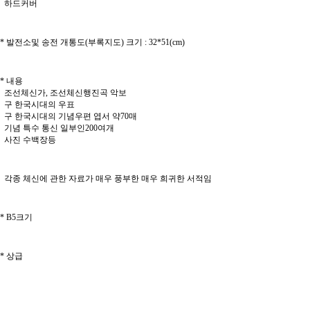
하드커버
* 발전소및 송전 개통도(부록지도) 크기 : 32*51(cm)
* 내용
조선체신가, 조선체신행진곡 악보
구 한국시대의 우표
구 한국시대의 기념우편 엽서 약70매
기념 특수 통신 일부인200여개
사진 수백장등
각종 체신에 관한 자료가 매우 풍부한 매우 희귀한 서적임
* B5크기
* 상급