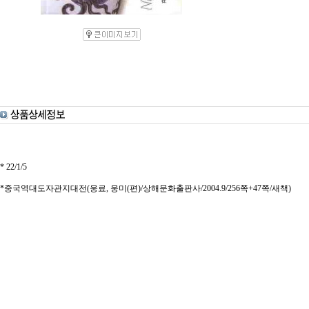
* 22/1/5
*중국역대도자관지대전(웅료, 웅미(편)/상해문화출판사/2004.9/256쪽+47쪽/새책)