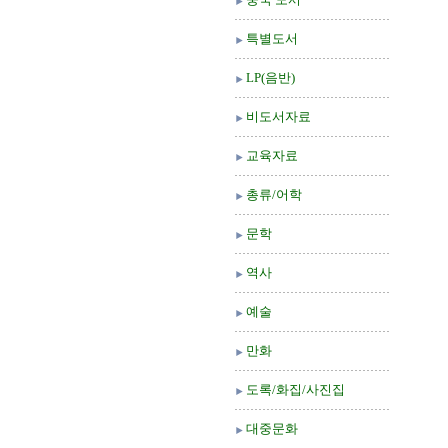
특별도서
LP(음반)
비도서자료
교육자료
총류/어학
문학
역사
예술
만화
도록/화집/사진집
대중문화