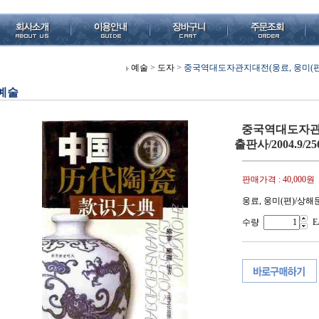
예술
>
도자
>
중국역대도자관지대전(웅료, 웅미(편)/
예술
중국역대도자관지
출판사/2004.9/2
판매가격 :
40,000원
웅료, 웅미(편)/상해
수량
E