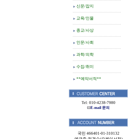
신문/잡지
교육/인물
종교/사상
인문/사회
과학/의학
수집/취미
**예약서적**
Tel: 010-4238-7980
E-mail 문의
국민 466401-01-310132
예금주:정경순(오케이서적)