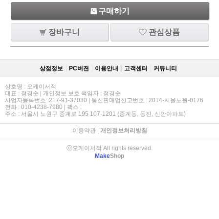
구매하기
장바구니
관심상품
상점정보
PC버젼
이용안내
고객센터
커뮤니티
상호명 : 오케이서적
대표 : 정경순 | 개인정보 보호 책임자 : 정경순
사업자등록번호 :217-91-37030 | 통신판매업신고번호 : 2014-서울노원-0176
전화 : 010-4238-7980 | 팩스 :
주소 : 서울시 노원구 중계로 195 107-1201 (중계동, 동진, 신안아파트)
이용약관
|
개인정보처리방침
ⓒ오케이서적 All rights reserved.
Make
Shop