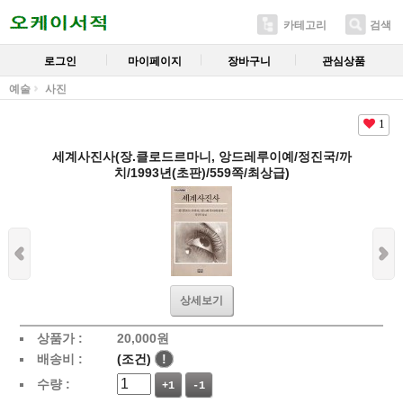
카테고리
검색
로그인
마이페이지
장바구니
관심상품
예술
사진
1
세계사진사(장.클로드르마니, 앙드레루이예/정진국/까
치/1993년(초판)/559쪽/최상급)
상세보기
상품가 :
20,000
원
배송비 :
(조건)
!
수량 :
+1
-1