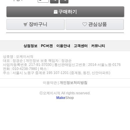
구매하기
장바구니
관심상품
상점정보
PC버젼
이용안내
고객센터
커뮤니티
상호명 : 오케이서적
대표 : 정경순 | 개인정보 보호 책임자 : 정경순
사업자등록번호 :217-91-37030 | 통신판매업신고번호 : 2014-서울노원-0176
전화 : 010-4238-7980 | 팩스 :
주소 : 서울시 노원구 중계로 195 107-1201 (중계동, 동진, 신안아파트)
이용약관
|
개인정보처리방침
ⓒ오케이서적 All rights reserved.
Make
Shop