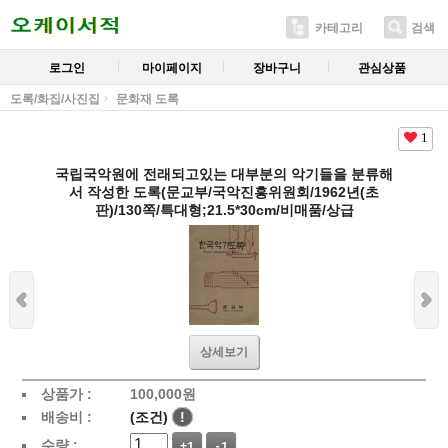
카테고리
검색
로그인
마이페이지
장바구니
관심상품
도록/화집/사진집
문화재 도록
1
국립국악원에 전래되고있는 대부분의 악기들을 분류해
서 작성한 도록(문교부/국악진흥위원회/1962년(초
판)/130쪽/특대형;21.5*30cm/비매품/상급
상세보기
상품가 :
100,000
원
배송비 :
(조건)
!
수량 :
+1
-1