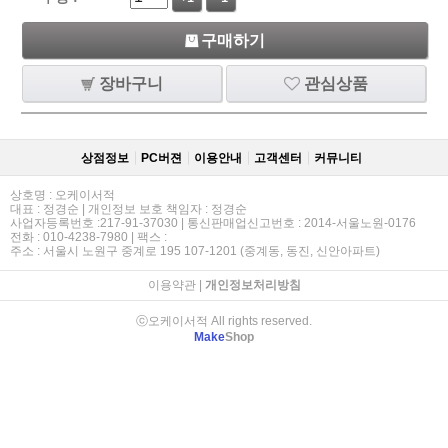
구매하기
장바구니
관심상품
상점정보
PC버젼
이용안내
고객센터
커뮤니티
상호명 : 오케이서적
대표 : 정경순 | 개인정보 보호 책임자 : 정경순
사업자등록번호 :217-91-37030 | 통신판매업신고번호 : 2014-서울노원-0176
전화 : 010-4238-7980 | 팩스 :
주소 : 서울시 노원구 중계로 195 107-1201 (중계동, 동진, 신안아파트)
이용약관
|
개인정보처리방침
ⓒ오케이서적 All rights reserved.
Make
Shop