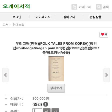
카테고리
검색
로그인
마이페이지
장바구니
관심상품
고서
현대소설
0
우리고담(민담)(FOLK TALES FROM KOREA)(정인
섭/routledge&kegan paul ltd(런던)/1952년(초판)/257
쪽/하드카버/상급)
상세보기
상품가 :
300,000
원
배송비 :
(조건)
!
수량 :
+1
-1