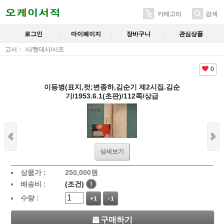
카테고리
검색
로그인
마이페이지
장바구니
관심상품
고서
시/현대시/시조
0
이등병(표지,컷;변종하,김순기 제2시집.김순
기/1953.6.1(초판)/112쪽/상급
상세보기
상품가 :
250,000
원
배송비 :
(조건)
!
수량 :
+1
-1
구매하기