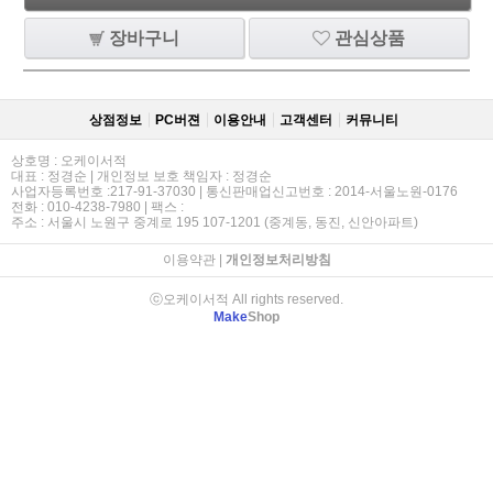
장바구니
관심상품
상점정보
PC버젼
이용안내
고객센터
커뮤니티
상호명 : 오케이서적
대표 : 정경순 | 개인정보 보호 책임자 : 정경순
사업자등록번호 :217-91-37030 | 통신판매업신고번호 : 2014-서울노원-0176
전화 : 010-4238-7980 | 팩스 :
주소 : 서울시 노원구 중계로 195 107-1201 (중계동, 동진, 신안아파트)
이용약관
|
개인정보처리방침
ⓒ오케이서적 All rights reserved.
Make
Shop