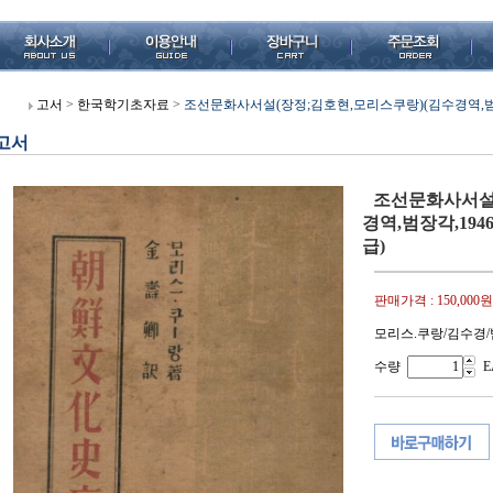
고서
>
한국학기초자료
>
조선문화사서설(장정;김호현,모리스쿠랑)(김수경역,범장각,1
고서
조선문화사서설
경역,범장각,1946
급)
판매가격 :
150,000원
모리스.쿠랑/김수경/범
수량
E