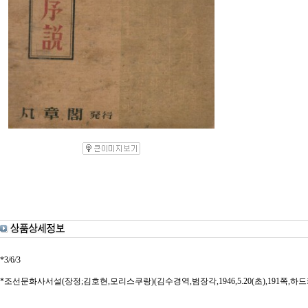
*3/6/3
*조선문화사서설(장정;김호현,모리스쿠랑)(김수경역,범장각,1946,5.20(초),191쪽,하