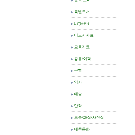
특별도서
LP(음반)
비도서자료
교육자료
총류/어학
문학
역사
예술
만화
도록/화집/사진집
대중문화