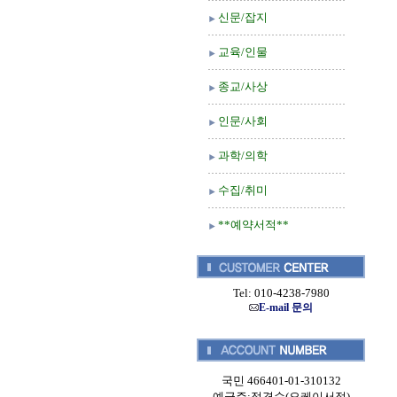
신문/잡지
교육/인물
종교/사상
인문/사회
과학/의학
수집/취미
**예약서적**
Tel: 010-4238-7980
E-mail 문의
국민 466401-01-310132
예금주:정경순(오케이서적)