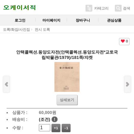
카테고리
검색
로그인
마이페이지
장바구니
관심상품
도록/화집/사진집
전시 도록
0
안택콜렉션.동양도자전(안택콜렉션.동양도자전*교토국
립박물관/1979)/181쪽/쟈켓
상세보기
상품가 :
60,000
원
배송비 :
(조건)
!
수량 :
+1
-1