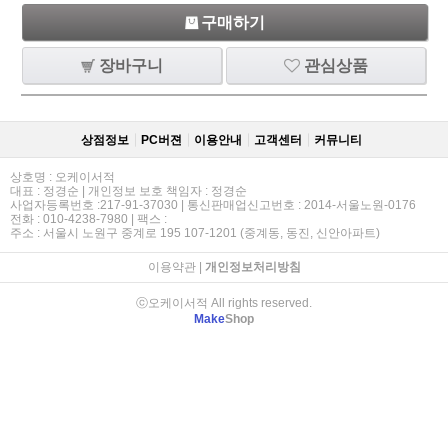
구매하기
장바구니
관심상품
상점정보
PC버젼
이용안내
고객센터
커뮤니티
상호명 : 오케이서적
대표 : 정경순 | 개인정보 보호 책임자 : 정경순
사업자등록번호 :217-91-37030 | 통신판매업신고번호 : 2014-서울노원-0176
전화 : 010-4238-7980 | 팩스 :
주소 : 서울시 노원구 중계로 195 107-1201 (중계동, 동진, 신안아파트)
이용약관
|
개인정보처리방침
ⓒ오케이서적 All rights reserved.
Make
Shop