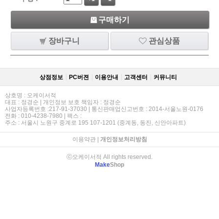
구매하기
장바구니
관심상품
상점정보
PC버젼
이용안내
고객센터
커뮤니티
상호명 : 오케이서적
대표 : 정경순 | 개인정보 보호 책임자 : 정경순
사업자등록번호 :217-91-37030 | 통신판매업신고번호 : 2014-서울노원-0176
전화 : 010-4238-7980 | 팩스 :
주소 : 서울시 노원구 중계로 195 107-1201 (중계동, 동진, 신안아파트)
이용약관
|
개인정보처리방침
ⓒ오케이서적 All rights reserved.
Make
Shop