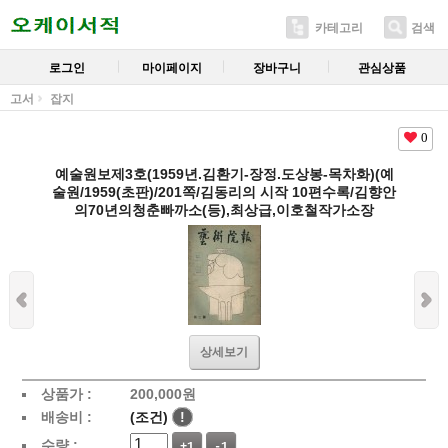
카테고리
검색
로그인
마이페이지
장바구니
관심상품
고서
잡지
0
예술원보제3호(1959년.김환기-장정.도상봉-목차화)(예
술원/1959(초판)/201쪽/김동리의 시작 10편수록/김향안
의70년의청춘빠까소(등),최상급,이호철작가소장
상세보기
상품가 :
200,000
원
배송비 :
(조건)
!
수량 :
+1
-1