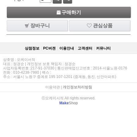
구매하기
장바구니
관심상품
상점정보
PC버젼
이용안내
고객센터
커뮤니티
상호명 : 오케이서적
대표 : 정경순 | 개인정보 보호 책임자 : 정경순
사업자등록번호 :217-91-37030 | 통신판매업신고번호 : 2014-서울노원-0176
전화 : 010-4238-7980 | 팩스 :
주소 : 서울시 노원구 중계로 195 107-1201 (중계동, 동진, 신안아파트)
이용약관
|
개인정보처리방침
ⓒ오케이서적 All rights reserved.
Make
Shop