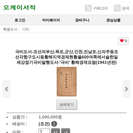
카테고리
검색
로그인
마이페이지
장바구니
관심상품
특별도서
기타
0
극비도서-조선의부산,목포,군산,인천,진남포,신의주등조
선각항구도시등황해지역경제현황을600여쪽에서술한일
제강점기극비발행도서-'극비' 황해경제요람(1941년판)
상세보기
상품가 :
1,000,000
원
배송비 :
(조건)
!
수량 :
+1
-1