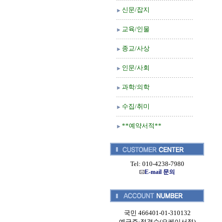
신문/잡지
교육/인물
종교/사상
인문/사회
과학/의학
수집/취미
**예약서적**
Tel: 010-4238-7980
E-mail 문의
국민 466401-01-310132
예금주:정경순(오케이서적)