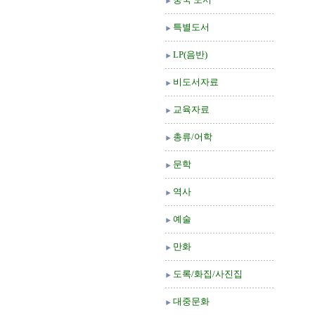
특별도서
LP(음반)
비도서자료
교육자료
총류/어학
문학
역사
예술
만화
도록/화집/사진집
대중문화