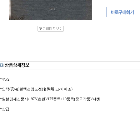
*4/6/2
*안택(安宅)컬렉션명도전(名陶展.고려.이조)
*일본경제신문사/1976(초판)/175품목+10품목(중국작품)/쟈켓
*상급