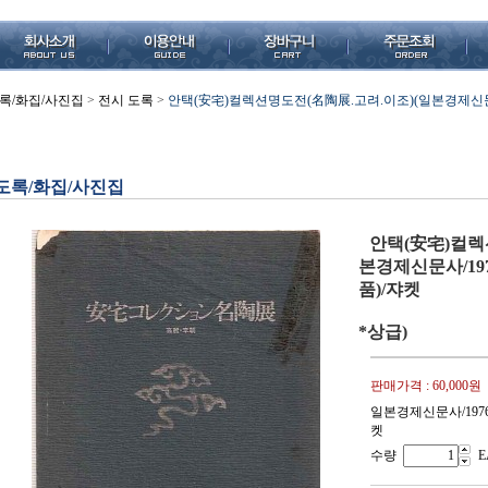
록/화집/사진집
>
전시 도록
>
안택(安宅)컬렉션명도전(名陶展.고려.이조)(일본경제신문사/
도록/화집/사진집
안택(安宅)컬렉
본경제신문사/197
품)/쟈켓
*상급)
판매가격 :
60,000원
일본경제신문사/1976
켓
수량
E