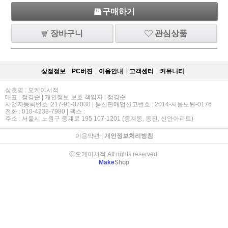
구매하기
장바구니
관심상품
상점정보
PC버젼
이용안내
고객센터
커뮤니티
상호명 : 오케이서적
대표 : 정경순 | 개인정보 보호 책임자 : 정경순
사업자등록번호 :217-91-37030 | 통신판매업신고번호 : 2014-서울노원-0176
전화 : 010-4238-7980 | 팩스 :
주소 : 서울시 노원구 중계로 195 107-1201 (중계동, 동진, 신안아파트)
이용약관
|
개인정보처리방침
ⓒ오케이서적 All rights reserved.
Make
Shop