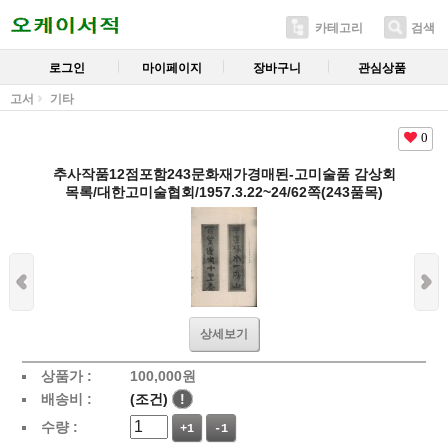
카테고리
검색
로그인
마이페이지
장바구니
관심상품
고서
기타
0
추사작품12점포함243문화재가경매된-고미술품 감상회
목록/대한고미술협회/1957.3.22~24/62쪽(243품목)
상세보기
상품가 :
100,000
원
배송비 :
(조건)
!
수량 :
+1
-1