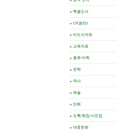
특별도서
LP(음반)
비도서자료
교육자료
총류/어학
문학
역사
예술
만화
도록/화집/사진집
대중문화