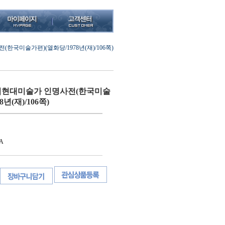
국미술가편)(열화당/1978년(재)/106쪽)
현대미술가 인명사전(한국미술
년(재)/106쪽)
A