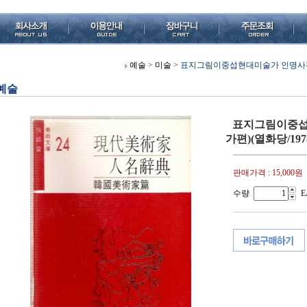
예술
>
미술
>
표지그림이중섭현대미술가 인명사전(한
예술
표지그림이중섭
가편)(열화당/1978
판매가격 :
15,000원
수량
E