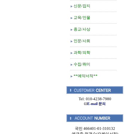
신문/잡지
교육/인물
종교/사상
인문/사회
과학/의학
수집/취미
**예약서적**
Tel: 010-4238-7980
E-mail 문의
국민 466401-01-310132
예금주:정경순(오케이서적)