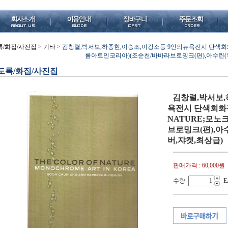
록/화집/사진집
>
기타
>
김창렬,박서보,하종현,이승조,이강소등 9인의뉴욕전시 단색회화작품
롬아트인코리아)(조순천/바바라브로밍크(편),아수린(뉴욕)
도록/화집/사진집
김창렬,박서보,
욕전시 단색회화작
NATURE;모
브로밍크(편),아수린
버,쟈켓,최상급)
판매가격 :
60,000원
수량
E