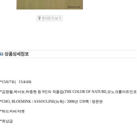
*15/6/7우( 15/4/4좌
*김창렬,박서보,하종현 등 9인의 작품집(THE COLOR OF NATURE;모노크롬아트인
*CHO, BLOEMINK / ASSOULINE(뉴욕) / 2008년 /239쪽 / 영문판
*하드커버/쟈켓
*최상급