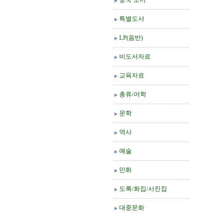
특별도서
LP(음반)
비도서자료
교육자료
총류/어학
문학
역사
예술
만화
도록/화집/사진집
대중문화