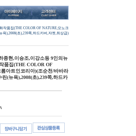
집(THE COLOR OF NATURE;모노크
,2008(초),239쪽,하드카버,쟈켓,최상급)
하종현,이승조,이강소등 9인의뉴
품집(THE COLOR OF
노크롬아트인코리아)(조순천/바바라
(뉴욕),2008(초),239쪽,하드카
A