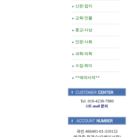
신문/잡지
교육/인물
종교/사상
인문/사회
과학/의학
수집/취미
**예약서적**
Tel: 010-4238-7980
E-mail 문의
국민 466401-01-310132
예금주:정경순(오케이서적)