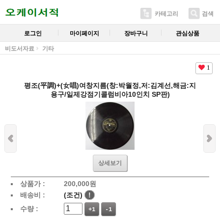
카테고리
검색
로그인
마이페이지
장바구니
관심상품
비도서자료
기타
1
평조(平調)+(女唱)여창지름(창:박월정,저:김계선,해금:지
용구/일제강점기콜럼비아10인치 SP판)
상세보기
상품가 :
200,000
원
배송비 :
(조건)
!
수량 :
+1
-1