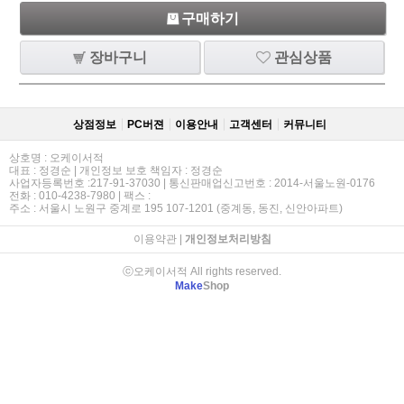
구매하기
장바구니
관심상품
상점정보
PC버젼
이용안내
고객센터
커뮤니티
상호명 : 오케이서적
대표 : 정경순 | 개인정보 보호 책임자 : 정경순
사업자등록번호 :217-91-37030 | 통신판매업신고번호 : 2014-서울노원-0176
전화 : 010-4238-7980 | 팩스 :
주소 : 서울시 노원구 중계로 195 107-1201 (중계동, 동진, 신안아파트)
이용약관
|
개인정보처리방침
ⓒ오케이서적 All rights reserved.
Make
Shop