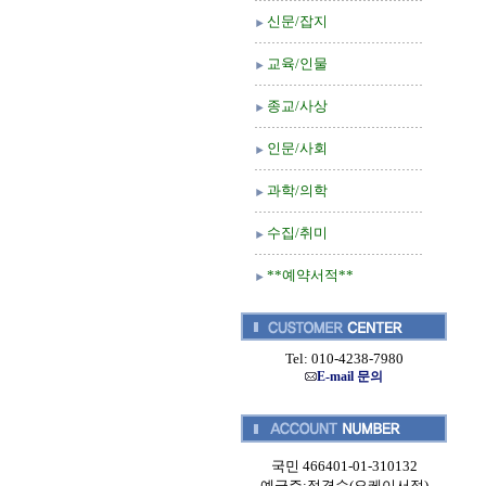
신문/잡지
교육/인물
종교/사상
인문/사회
과학/의학
수집/취미
**예약서적**
Tel: 010-4238-7980
E-mail 문의
국민 466401-01-310132
예금주:정경순(오케이서적)