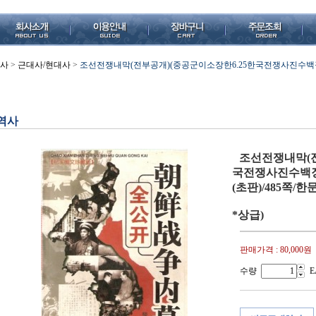
사
>
근대사/현대사
>
조선전쟁내막(전부공개)(중공군이소장한6.25한국전쟁사진수백장수록
역사
조선전쟁내막(전
국전쟁사진수백장수
(초판)/485쪽/
*상급)
판매가격 :
80,000원
수량
E