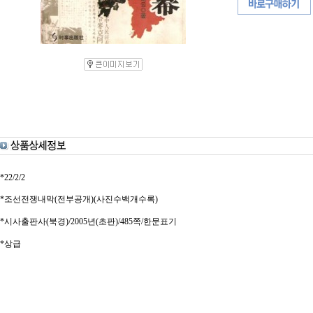
*22/2/2
*조선전쟁내막(전부공개)(사진수백개수록)
*시사출판사(북경)/2005년(초판)/485쪽/한문표기
*상급