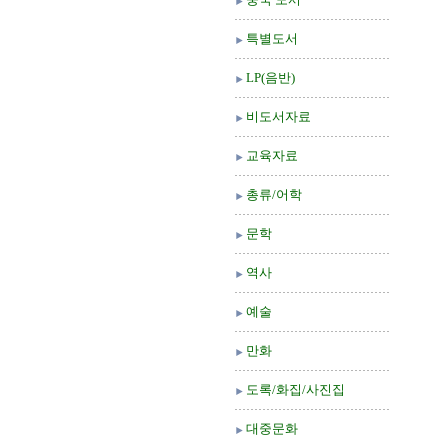
특별도서
LP(음반)
비도서자료
교육자료
총류/어학
문학
역사
예술
만화
도록/화집/사진집
대중문화