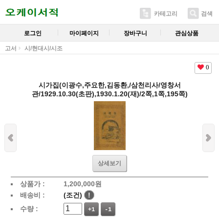
카테고리
검색
로그인
마이페이지
장바구니
관심상품
고서
시/현대시/시조
0
시가집(이광수,주요한,김동환,/삼천리사/영창서
관/1929.10.30(초판),1930.1.20(재)/2쪽,1쪽,195쪽)
상세보기
상품가 :
1,200,000
원
배송비 :
(조건)
!
수량 :
+1
-1