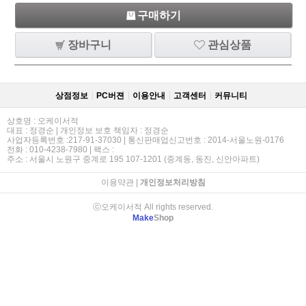
구매하기
장바구니
관심상품
상점정보
PC버젼
이용안내
고객센터
커뮤니티
상호명 : 오케이서적
대표 : 정경순 | 개인정보 보호 책임자 : 정경순
사업자등록번호 :217-91-37030 | 통신판매업신고번호 : 2014-서울노원-0176
전화 : 010-4238-7980 | 팩스 :
주소 : 서울시 노원구 중계로 195 107-1201 (중계동, 동진, 신안아파트)
이용약관
|
개인정보처리방침
ⓒ오케이서적 All rights reserved.
Make
Shop