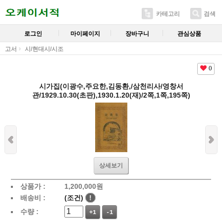
카테고리
검색
로그인
마이페이지
장바구니
관심상품
고서
시/현대시/시조
0
시가집(이광수,주요한,김동환,/삼천리사/영창서
관/1929.10.30(초판),1930.1.20(재)/2쪽,1쪽,195쪽)
상세보기
상품가 :
1,200,000
원
배송비 :
(조건)
!
수량 :
+1
-1