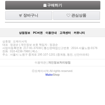
구매하기
장바구니
관심상품
상점정보
PC버젼
이용안내
고객센터
커뮤니티
상호명 : 오케이서적
대표 : 정경순 | 개인정보 보호 책임자 : 정경순
사업자등록번호 :217-91-37030 | 통신판매업신고번호 : 2014-서울노원-0176
전화 : 010-4238-7980 | 팩스 :
주소 : 서울시 노원구 중계로 195 107-1201 (중계동, 동진, 신안아파트)
이용약관
|
개인정보처리방침
ⓒ오케이서적 All rights reserved.
Make
Shop