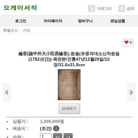
카테고리
검색
로그인
마이페이지
장바구니
관심상품
특별도서
기타
0
綸音(諭中外大小臣庶綸音);윤음(유중외대소신차윤음
(1782년간))-목판본/건륭47년12월29일/12
장/31.6x21.8cm
상세보기
상품가 :
1,000,000
원
배송비 :
(조건)
!
수량 :
+1
-1