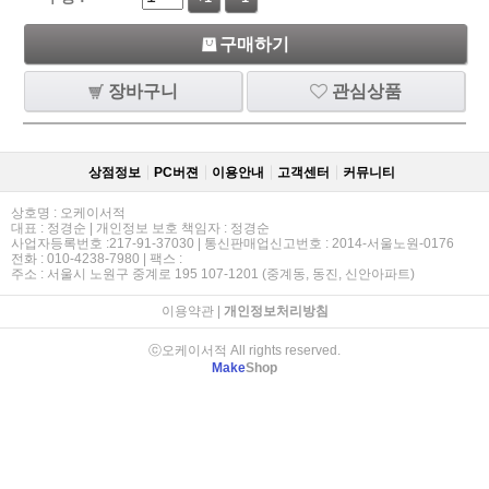
구매하기
장바구니
관심상품
상점정보
PC버젼
이용안내
고객센터
커뮤니티
상호명 : 오케이서적
대표 : 정경순 | 개인정보 보호 책임자 : 정경순
사업자등록번호 :217-91-37030 | 통신판매업신고번호 : 2014-서울노원-0176
전화 : 010-4238-7980 | 팩스 :
주소 : 서울시 노원구 중계로 195 107-1201 (중계동, 동진, 신안아파트)
이용약관
|
개인정보처리방침
ⓒ오케이서적 All rights reserved.
Make
Shop