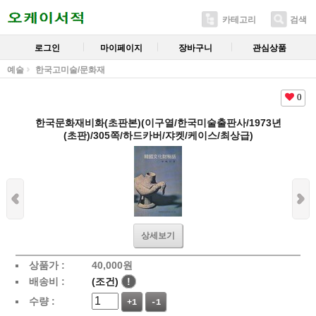
카테고리
검색
로그인
마이페이지
장바구니
관심상품
예술
한국고미술/문화재
0
한국문화재비화(초판본)(이구열/한국미술출판사/1973년
(초판)/305쪽/하드카버/쟈켓/케이스/최상급)
상세보기
상품가 :
40,000
원
배송비 :
(조건)
!
수량 :
+1
-1