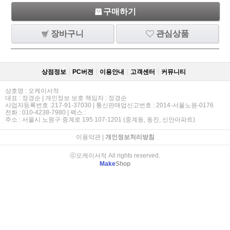
구매하기
장바구니
관심상품
상점정보
PC버젼
이용안내
고객센터
커뮤니티
상호명 : 오케이서적
대표 : 정경순 | 개인정보 보호 책임자 : 정경순
사업자등록번호 :217-91-37030 | 통신판매업신고번호 : 2014-서울노원-0176
전화 : 010-4238-7980 | 팩스 :
주소 : 서울시 노원구 중계로 195 107-1201 (중계동, 동진, 신안아파트)
이용약관
|
개인정보처리방침
ⓒ오케이서적 All rights reserved.
Make
Shop