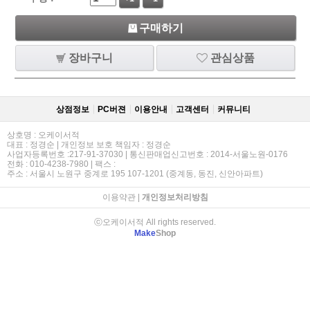
구매하기
장바구니
관심상품
상점정보
PC버젼
이용안내
고객센터
커뮤니티
상호명 : 오케이서적
대표 : 정경순 | 개인정보 보호 책임자 : 정경순
사업자등록번호 :217-91-37030 | 통신판매업신고번호 : 2014-서울노원-0176
전화 : 010-4238-7980 | 팩스 :
주소 : 서울시 노원구 중계로 195 107-1201 (중계동, 동진, 신안아파트)
이용약관
|
개인정보처리방침
ⓒ오케이서적 All rights reserved.
Make
Shop