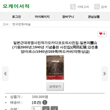
카테고리
검색
로그인
마이페이지
장바구니
관심상품
고서
한국문화/예술
0
일본근대유명사진작가오카다코요의사진집-일본의靈山
(기원2600년;1940년 기념출판 사진집)(岡田紅陽;강전홍
양/아르스/1940년/269쪽/하드커버/쟈켓/상급)
상세보기
상품가 :
100,000
원
배송비 :
(조건)
!
수량 :
+1
-1