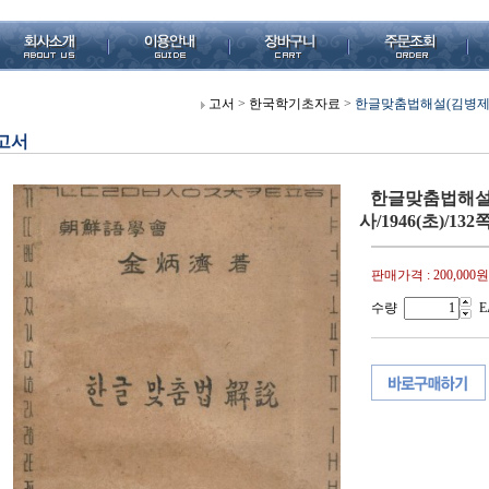
고서
>
한국학기초자료
>
한글맞춤법해설(김병제/조
고서
한글맞춤법해설
사/1946(초)/13
판매가격 :
200,000원
수량
E