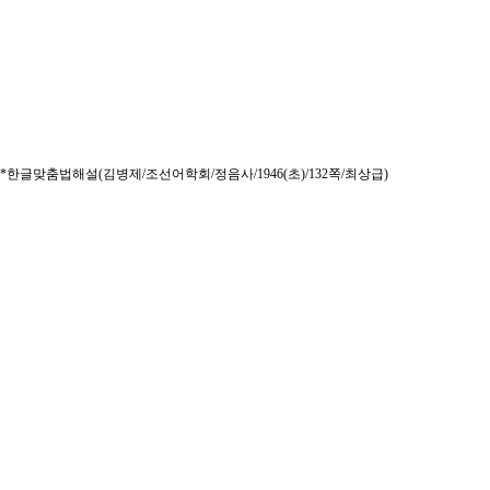
*한글맞춤법해설(김병제/조선어학회/정음사/1946(초)/132쪽/최상급)