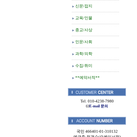
신문/잡지
교육/인물
종교/사상
인문/사회
과학/의학
수집/취미
**예약서적**
Tel: 010-4238-7980
E-mail 문의
국민 466401-01-310132
예금주:정경순(오케이서적)