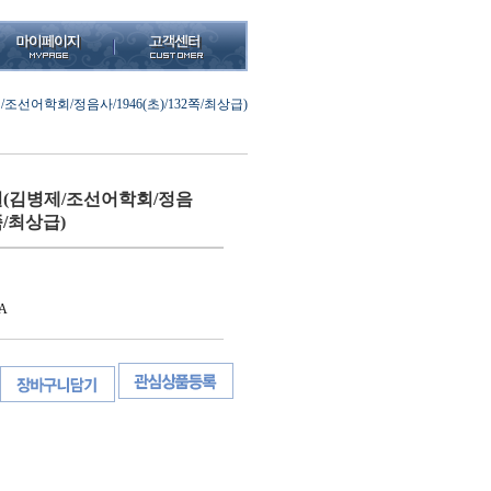
선어학회/정음사/1946(초)/132쪽/최상급)
(김병제/조선어학회/정음
2쪽/최상급)
A