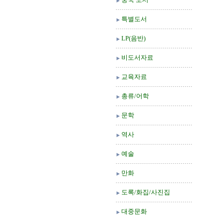
특별도서
LP(음반)
비도서자료
교육자료
총류/어학
문학
역사
예술
만화
도록/화집/사진집
대중문화