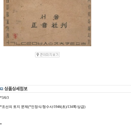
*3/6/3
*조선의 토지 문제(*인정식/청수사/1946(초)/134쪽/상급)
*