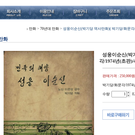
만화
>
70년대 만화
>
성웅이순신(박기당 역사만화)( 박기당/화문각/19
만화
성웅이순신(박기
각/1974년(초판)
판매가격 :
250,000원
박기당/화문각/1974년
수량
E