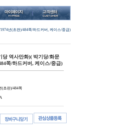
74년(초판)/484쪽/하드커버, 케이스/중급)
당 역사만화)( 박기당/화문
/484쪽/하드커버, 케이스/중급)
(초판)/484쪽
A