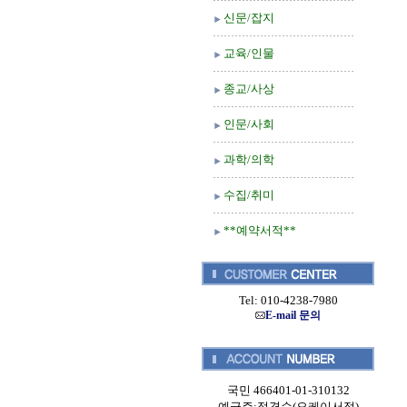
신문/잡지
교육/인물
종교/사상
인문/사회
과학/의학
수집/취미
**예약서적**
Tel: 010-4238-7980
E-mail 문의
국민 466401-01-310132
예금주:정경순(오케이서적)