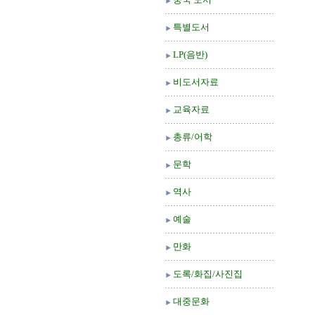
특별도서
LP(음반)
비도서자료
교육자료
총류/어학
문학
역사
예술
만화
도록/화집/사진집
대중문화