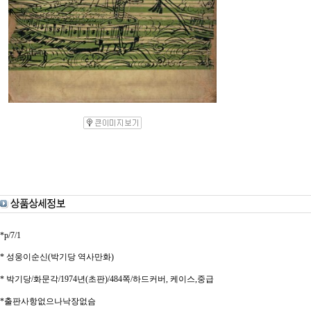
*p/7/1
* 성웅이순신(박기당 역사만화)
* 박기당/화문각/1974년(초판)/484쪽/하드커버, 케이스,중급
*출판사항없으나낙장없슴