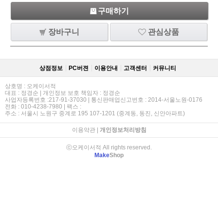
구매하기
장바구니
관심상품
상점정보
PC버젼
이용안내
고객센터
커뮤니티
상호명 : 오케이서적
대표 : 정경순 | 개인정보 보호 책임자 : 정경순
사업자등록번호 :217-91-37030 | 통신판매업신고번호 : 2014-서울노원-0176
전화 : 010-4238-7980 | 팩스 :
주소 : 서울시 노원구 중계로 195 107-1201 (중계동, 동진, 신안아파트)
이용약관
|
개인정보처리방침
ⓒ오케이서적 All rights reserved.
Make
Shop