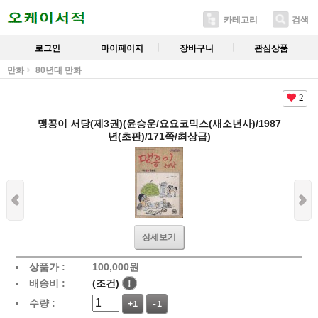
카테고리
검색
로그인
마이페이지
장바구니
관심상품
만화
80년대 만화
2
맹꽁이 서당(제3권)(윤승운/요요코믹스(새소년사)/1987
년(초판)/171쪽/최상급)
상세보기
상품가 :
100,000
원
배송비 :
(조건)
!
수량 :
+1
-1