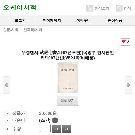
카테고리
검색
로그인
마이페이지
장바구니
관심상품
인문/사회
한국학/기타
0
무경칠서(武經七書,1987년초판)(국방부 전사편찬
위/1987년(초)/524쪽/비매품)
상세보기
상품가 :
30,000
원
배송비 :
(조건)
!
수량 :
+1
-1