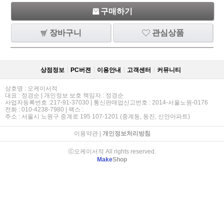
구매하기
장바구니
관심상품
상점정보
PC버젼
이용안내
고객센터
커뮤니티
상호명 : 오케이서적
대표 : 정경순 | 개인정보 보호 책임자 : 정경순
사업자등록번호 :217-91-37030 | 통신판매업신고번호 : 2014-서울노원-0176
전화 : 010-4238-7980 | 팩스 :
주소 : 서울시 노원구 중계로 195 107-1201 (중계동, 동진, 신안아파트)
이용약관
|
개인정보처리방침
ⓒ오케이서적 All rights reserved.
Make
Shop