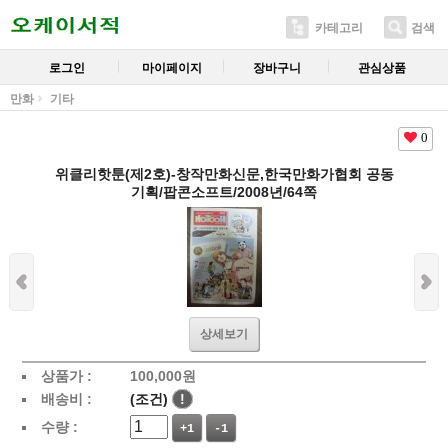
카테고리
검색
로그인
마이페이지
장바구니
관심상품
만화
기타
0
위클리핫툰(제2호)-창작만화신문,한국만화가협회 공동
기획/팝콘소프트/2008년/64쪽
상세보기
상품가 :
100,000
원
배송비 :
(조건)
!
수량 :
+1
-1