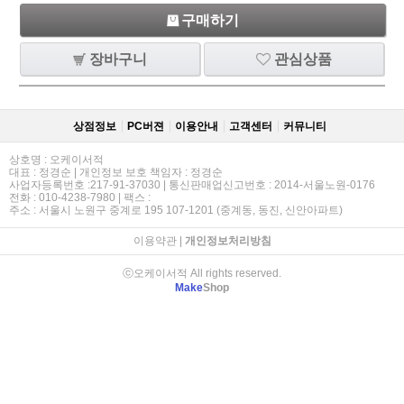
구매하기
장바구니
관심상품
상점정보
PC버젼
이용안내
고객센터
커뮤니티
상호명 : 오케이서적
대표 : 정경순 | 개인정보 보호 책임자 : 정경순
사업자등록번호 :217-91-37030 | 통신판매업신고번호 : 2014-서울노원-0176
전화 : 010-4238-7980 | 팩스 :
주소 : 서울시 노원구 중계로 195 107-1201 (중계동, 동진, 신안아파트)
이용약관
|
개인정보처리방침
ⓒ오케이서적 All rights reserved.
Make
Shop