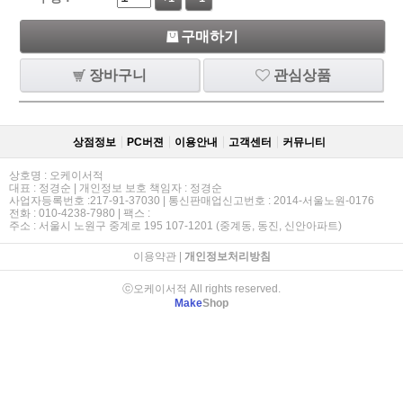
구매하기
장바구니
관심상품
상점정보
PC버젼
이용안내
고객센터
커뮤니티
상호명 : 오케이서적
대표 : 정경순 | 개인정보 보호 책임자 : 정경순
사업자등록번호 :217-91-37030 | 통신판매업신고번호 : 2014-서울노원-0176
전화 : 010-4238-7980 | 팩스 :
주소 : 서울시 노원구 중계로 195 107-1201 (중계동, 동진, 신안아파트)
이용약관
|
개인정보처리방침
ⓒ오케이서적 All rights reserved.
Make
Shop