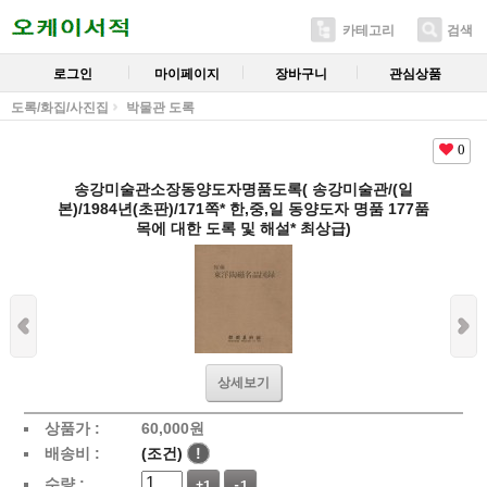
카테고리
검색
로그인
마이페이지
장바구니
관심상품
도록/화집/사진집
박물관 도록
0
송강미술관소장동양도자명품도록( 송강미술관/(일
본)/1984년(초판)/171쪽* 한,중,일 동양도자 명품 177품
목에 대한 도록 및 해설* 최상급)
상세보기
상품가 :
60,000
원
배송비 :
(조건)
!
수량 :
+1
-1