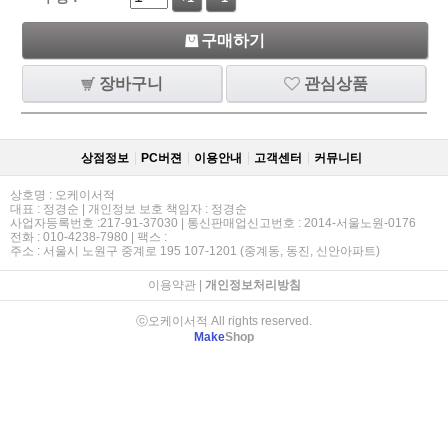
구매하기
장바구니
관심상품
상점정보
PC버젼
이용안내
고객센터
커뮤니티
상호명 : 오케이서적
대표 : 정경순 | 개인정보 보호 책임자 : 정경순
사업자등록번호 :217-91-37030 | 통신판매업신고번호 : 2014-서울노원-0176
전화 : 010-4238-7980 | 팩스 :
주소 : 서울시 노원구 중계로 195 107-1201 (중계동, 동진, 신안아파트)
이용약관
|
개인정보처리방침
ⓒ오케이서적 All rights reserved.
Make
Shop