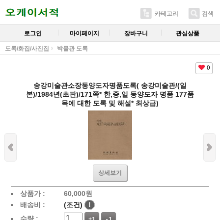
카테고리
검색
로그인
마이페이지
장바구니
관심상품
도록/화집/사진집
박물관 도록
0
송강미술관소장동양도자명품도록( 송강미술관/(일
본)/1984년(초판)/171쪽* 한,중,일 동양도자 명품 177품
목에 대한 도록 및 해설* 최상급)
상세보기
상품가 :
60,000
원
배송비 :
(조건)
!
수량 :
+1
-1