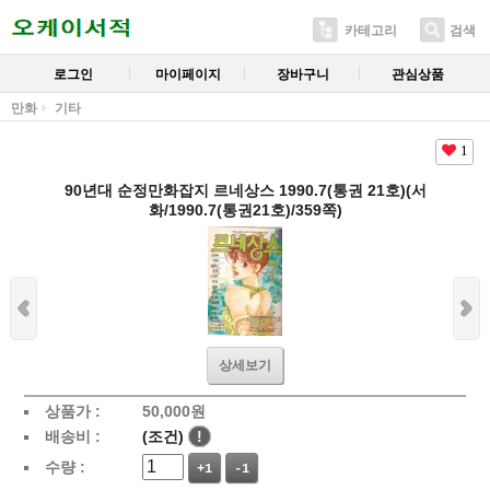
카테고리
검색
로그인
마이페이지
장바구니
관심상품
만화
기타
1
90년대 순정만화잡지 르네상스 1990.7(통권 21호)(서
화/1990.7(통권21호)/359쪽)
상세보기
상품가 :
50,000
원
배송비 :
(조건)
!
수량 :
+1
-1