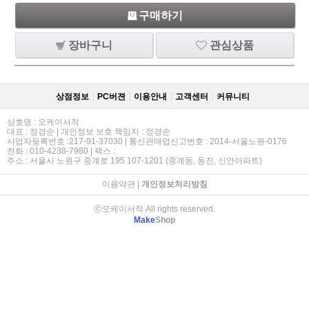
구매하기
장바구니
관심상품
상점정보
PC버젼
이용안내
고객센터
커뮤니티
상호명 : 오케이서적
대표 : 정경순 | 개인정보 보호 책임자 : 정경순
사업자등록번호 :217-91-37030 | 통신판매업신고번호 : 2014-서울노원-0176
전화 : 010-4238-7980 | 팩스 :
주소 : 서울시 노원구 중계로 195 107-1201 (중계동, 동진, 신안아파트)
이용약관
|
개인정보처리방침
ⓒ오케이서적 All rights reserved.
Make
Shop