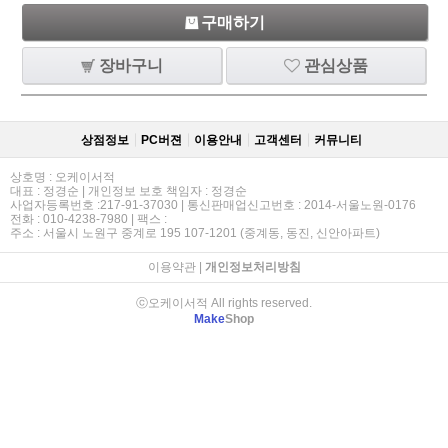
구매하기
장바구니
관심상품
상점정보
PC버젼
이용안내
고객센터
커뮤니티
상호명 : 오케이서적
대표 : 정경순 | 개인정보 보호 책임자 : 정경순
사업자등록번호 :217-91-37030 | 통신판매업신고번호 : 2014-서울노원-0176
전화 : 010-4238-7980 | 팩스 :
주소 : 서울시 노원구 중계로 195 107-1201 (중계동, 동진, 신안아파트)
이용약관
|
개인정보처리방침
ⓒ오케이서적 All rights reserved.
Make
Shop