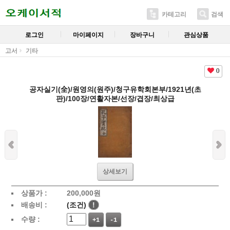
카테고리
검색
로그인
마이페이지
장바구니
관심상품
고서
기타
0
공자실기(全)/원영의(원주)/청구유학회본부/1921년(초
판)/100장/연활자본/선장/겹장/최상급
상세보기
상품가 :
200,000
원
배송비 :
(조건)
!
수량 :
+1
-1