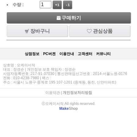
수량 :
+1
-1
구매하기
장바구니
관심상품
상점정보
PC버젼
이용안내
고객센터
커뮤니티
상호명 : 오케이서적
대표 : 정경순 | 개인정보 보호 책임자 : 정경순
사업자등록번호 :217-91-37030 | 통신판매업신고번호 : 2014-서울노원-0176
전화 : 010-4238-7980 | 팩스 :
주소 : 서울시 노원구 중계로 195 107-1201 (중계동, 동진, 신안아파트)
이용약관
|
개인정보처리방침
ⓒ오케이서적 All rights reserved.
Make
Shop