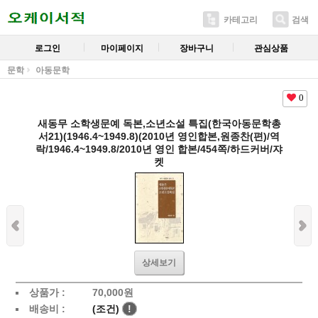
카테고리
검색
로그인
마이페이지
장바구니
관심상품
문학
아동문학
0
새동무 소학생문예 독본,소년소설 특집(한국아동문학총
서21)(1946.4~1949.8)(2010년 영인합본,원종찬(편)/역
락/1946.4~1949.8/2010년 영인 합본/454쪽/하드커버/쟈
켓
상세보기
상품가 :
70,000
원
배송비 :
(조건)
!