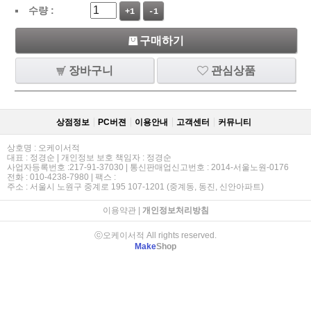
수량 :
+1
-1
구매하기
장바구니
관심상품
상점정보
PC버젼
이용안내
고객센터
커뮤니티
상호명 : 오케이서적
대표 : 정경순 | 개인정보 보호 책임자 : 정경순
사업자등록번호 :217-91-37030 | 통신판매업신고번호 : 2014-서울노원-0176
전화 : 010-4238-7980 | 팩스 :
주소 : 서울시 노원구 중계로 195 107-1201 (중계동, 동진, 신안아파트)
이용약관
|
개인정보처리방침
ⓒ오케이서적 All rights reserved.
Make
Shop