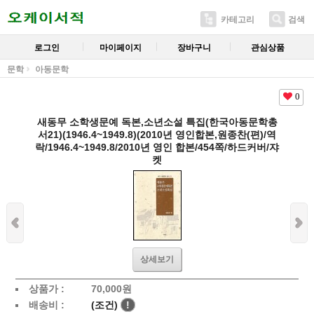
카테고리
검색
로그인
마이페이지
장바구니
관심상품
문학
아동문학
0
새동무 소학생문예 독본,소년소설 특집(한국아동문학총
서21)(1946.4~1949.8)(2010년 영인합본,원종찬(편)/역
락/1946.4~1949.8/2010년 영인 합본/454쪽/하드커버/쟈
켓
상세보기
상품가 :
70,000
원
배송비 :
(조건)
!