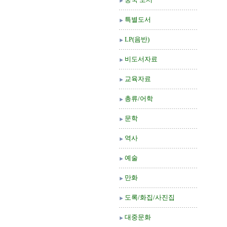
특별도서
LP(음반)
비도서자료
교육자료
총류/어학
문학
역사
예술
만화
도록/화집/사진집
대중문화