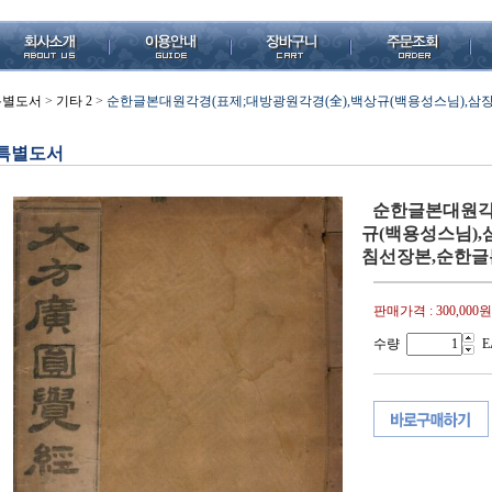
특별도서
>
기타 2
>
순한글본대원각경(표제;대방광원각경(全),백상규(백용성스님),삼장역회,1
특별도서
순한글본대원각
규(백용성스님),삼장
침선장본,순한글
판매가격 :
300,000원
수량
E