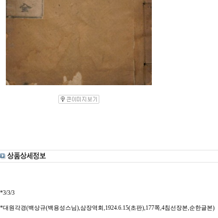
*3/3/3
*대원각경(백상규(백용성스님),삼장역회,1924.6.15(초판),177쪽,4침선장본,순한글본)