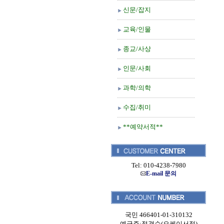
신문/잡지
교육/인물
종교/사상
인문/사회
과학/의학
수집/취미
**예약서적**
Tel: 010-4238-7980
E-mail 문의
국민 466401-01-310132
예금주:정경순(오케이서적)