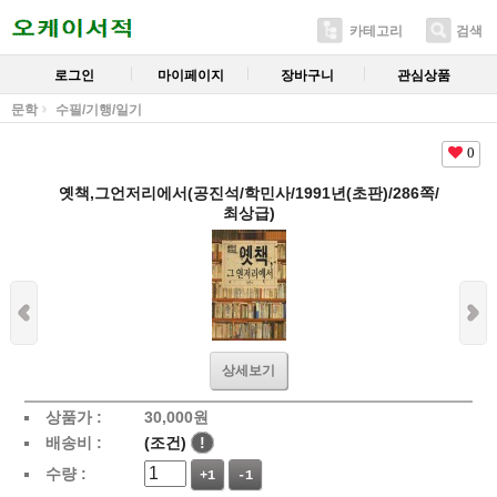
카테고리
검색
로그인
마이페이지
장바구니
관심상품
문학
수필/기행/일기
0
옛책,그언저리에서(공진석/학민사/1991년(초판)/286쪽/
최상급)
상세보기
상품가 :
30,000
원
배송비 :
(조건)
!
수량 :
+1
-1