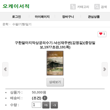
카테고리
검색
로그인
마이페이지
장바구니
관심상품
문학
수필/기행/일기
1
구한말마지막상궁의수기-낙선재주변(김명길)(중앙일
보,1977초판,191쪽)
상세보기
상품가 :
50,000
원
배송비 :
(조건)
!
수량 :
+1
-1