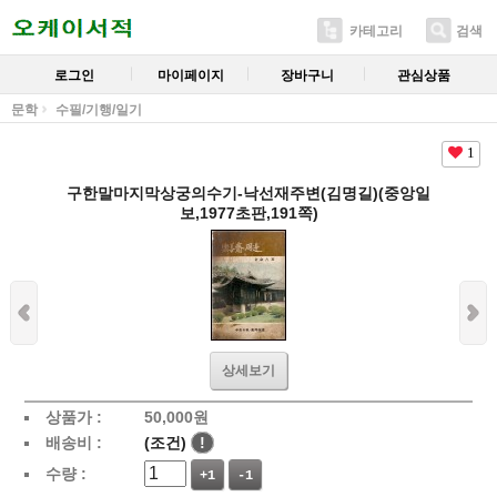
카테고리
검색
로그인
마이페이지
장바구니
관심상품
문학
수필/기행/일기
1
구한말마지막상궁의수기-낙선재주변(김명길)(중앙일
보,1977초판,191쪽)
상세보기
상품가 :
50,000
원
배송비 :
(조건)
!
수량 :
+1
-1