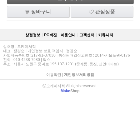
장바구니
관심상품
상점정보
PC버젼
이용안내
고객센터
커뮤니티
상호명 : 오케이서적
대표 : 정경순 | 개인정보 보호 책임자 : 정경순
사업자등록번호 :217-91-37030 | 통신판매업신고번호 : 2014-서울노원-0176
전화 : 010-4238-7980 | 팩스 :
주소 : 서울시 노원구 중계로 195 107-1201 (중계동, 동진, 신안아파트)
이용약관
|
개인정보처리방침
ⓒ오케이서적 All rights reserved.
Make
Shop