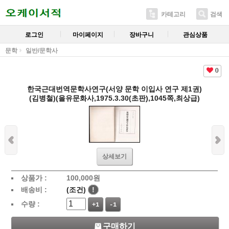
카테고리
검색
로그인
마이페이지
장바구니
관심상품
문학
일반/문학사
0
한국근대번역문학사연구(서양 문학 이입사 연구 제1권)
(김병철)(을유문화사,1975.3.30(초판),1045쪽,최상급)
상세보기
상품가 :
100,000
원
배송비 :
(조건)
!
수량 :
+1
-1
구매하기