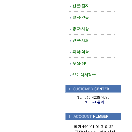
신문/잡지
교육/인물
종교/사상
인문/사회
과학/의학
수집/취미
**예약서적**
Tel: 010-4238-7980
E-mail 문의
국민 466401-01-310132
예금주:정경순(오케이서적)