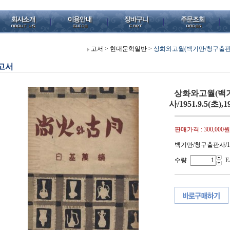
고서
>
현대문학일반
>
상화와고월(백기만/청구출판사/195
고서
상화와고월(백
사/1951.9.5(초),
판매가격 :
300,000원
백기만/청구출판사/19
수량
E