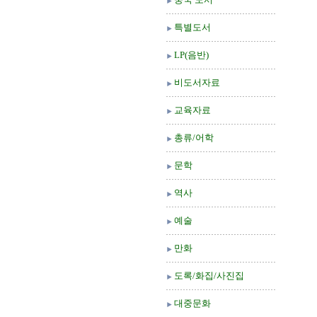
특별도서
LP(음반)
비도서자료
교육자료
총류/어학
문학
역사
예술
만화
도록/화집/사진집
대중문화