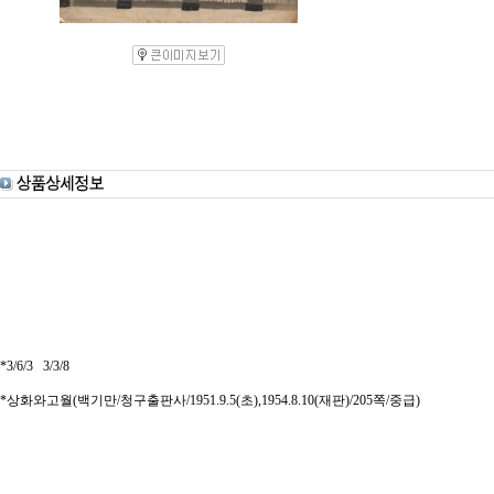
*3/6/3 3/3/8
*상화와고월(백기만/청구출판사/1951.9.5(초),1954.8.10(재판)/205쪽/중급)