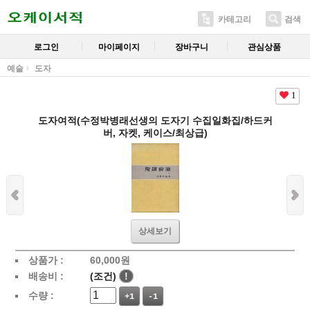
카테고리
검색
로그인
마이페이지
장바구니
관심상품
예술
도자
1
도자여적(수정박병래선생의 도자기 수집일화집/하드커
버, 자켓, 케이스/최상급)
상세보기
상품가 :
60,000
원
배송비 :
(조건)
!
수량 :
+1
-1