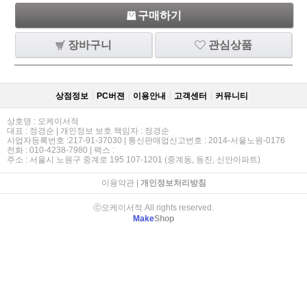
구매하기
장바구니
관심상품
상점정보
PC버젼
이용안내
고객센터
커뮤니티
상호명 : 오케이서적
대표 : 정경순 | 개인정보 보호 책임자 : 정경순
사업자등록번호 :217-91-37030 | 통신판매업신고번호 : 2014-서울노원-0176
전화 : 010-4238-7980 | 팩스 :
주소 : 서울시 노원구 중계로 195 107-1201 (중계동, 동진, 신안아파트)
이용약관
|
개인정보처리방침
ⓒ오케이서적 All rights reserved.
Make
Shop