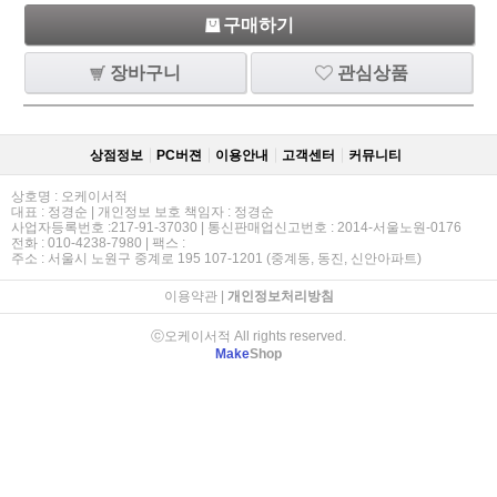
구매하기
장바구니
관심상품
상점정보
PC버젼
이용안내
고객센터
커뮤니티
상호명 : 오케이서적
대표 : 정경순 | 개인정보 보호 책임자 : 정경순
사업자등록번호 :217-91-37030 | 통신판매업신고번호 : 2014-서울노원-0176
전화 : 010-4238-7980 | 팩스 :
주소 : 서울시 노원구 중계로 195 107-1201 (중계동, 동진, 신안아파트)
이용약관
|
개인정보처리방침
ⓒ오케이서적 All rights reserved.
Make
Shop