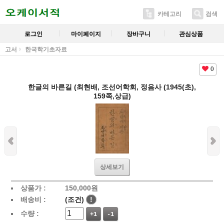
카테고리
검색
로그인
마이페이지
장바구니
관심상품
고서
한국학기초자료
0
한글의 바른길 (최현배, 조선어학회, 정음사 (1945(초),
159쪽,상급)
상세보기
상품가 :
150,000
원
배송비 :
(조건)
!
수량 :
+1
-1